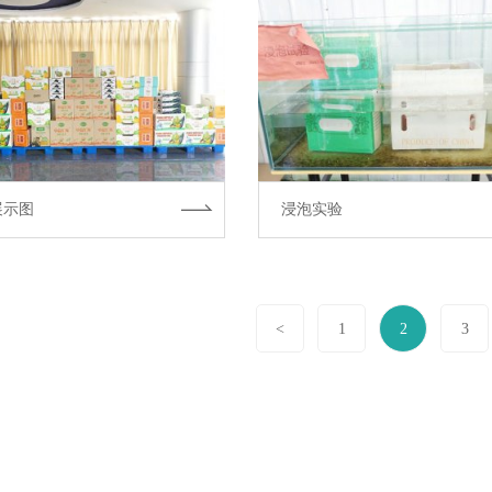
展示图
浸泡实验
<
1
2
3