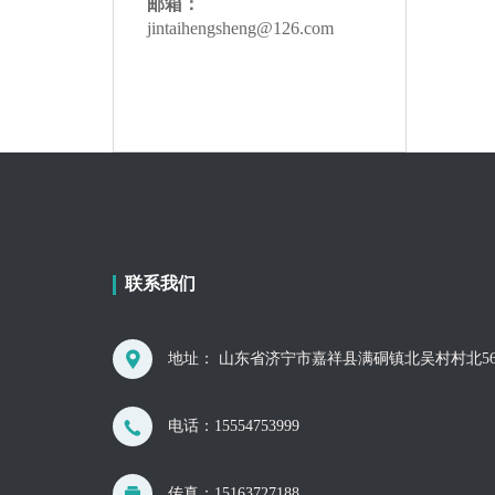
邮箱：
jintaihengsheng@126.com
联系我们
地址： 山东省济宁市嘉祥县满硐镇北吴村村北56
电话：
15554753999
传真：15163727188