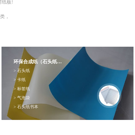
纸板!
类，
环保合成纸（石头纸),气泡袋
> 石头纸
> 卡纸
> 标签纸
> 气泡袋
> 石头纸书本
> 手提袋