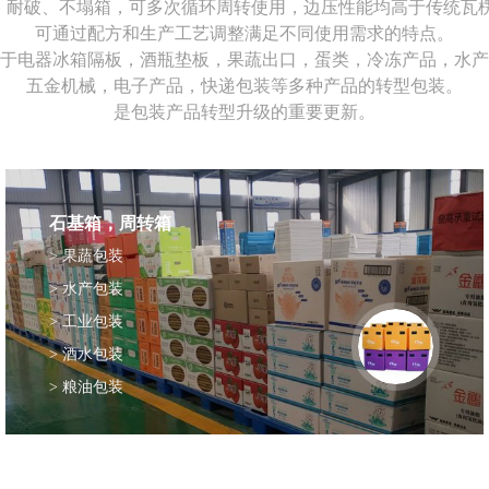
、耐破、不塌箱，可多次循环周转使用，边压性能均高于传统瓦楞
可通过配方和生产工艺调整满足不同使用需求的特点。
于电器冰箱隔板，酒瓶垫板，果蔬出口，蛋类，冷冻产品，水产
五金机械，电子产品，快递包装等多种产品的转型包装。
是包装产品转型升级的重要更新。
石基箱，周转箱
> 果蔬包装
> 水产包装
> 工业包装
> 酒水包装
> 粮油包装
> 农业包装
> 快递包装
> 周转使用箱