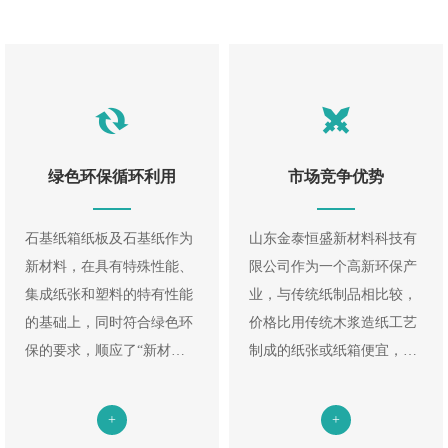
绿色环保循环利用
市场竞争优势
石基纸箱纸板及石基纸作为
山东金泰恒盛新材料科技有
新材料，在具有特殊性能、
限公司作为一个高新环保产
集成纸张和塑料的特有性能
业，与传统纸制品相比较，
的基础上，同时符合绿色环
价格比用传统木浆造纸工艺
保的要求，顺应了“新材
制成的纸张或纸箱便宜，石
料”、“新能源”、“环保”、
基纸及纸箱完全可以部分替
“节能”这一人类的发展趋势
代传统木浆纸等植物纤维纸
+
+
和主题，使得石基纸有了强
张；石基造纸石粉占比达到