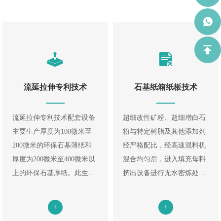
流延拉伸专利技术
石基纸箱纸板技术
流延拉伸专利技术配套设备
超细改性矿粉、超细增白石
主要生产厚度为100微米至
粉与特定树脂及其他添加剂
200微米的环保石基薄纸和
经严格配比，经高速混料机
厚度为200微米至400微米以
混合均匀后，进入填充母料
上的环保石基厚纸。此生产
挤出设备进行无水密炼处
工艺生产的石基纸纵向拉伸
理，生产出不同类型的填充
强度好。主要用铜版纸、标
母粒。各类填充母粒经配比
+
+
签、卡片、纸箱、纸盒、手
后通过流延拉伸设备、三层