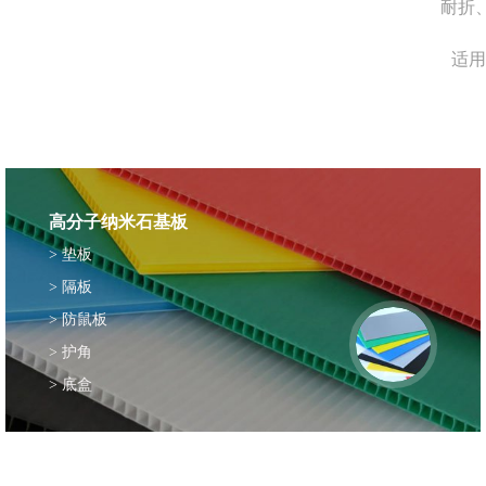
耐折
适用
高分子纳米石基板
> 垫板
> 隔板
> 防鼠板
> 护角
> 底盒
> 车间生产过程