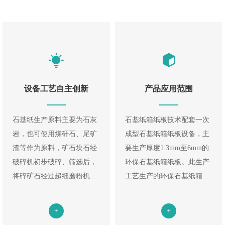
设备工艺自主创新
产品应用范围
石基纸生产原料主要为石灰
石基纸箱纸板技术配套一次
岩，也可使用煤矸石、尾矿
成型石基纸箱纸板设备，主
渣等作为原料，矿石块石经
要生产厚度1.3mm至6mm的
破碎机初步破碎、筛选后，
环保石基纸箱纸板。此生产
将碎矿石经过超细磨粉机进
工艺生产的环保石基纸箱纸
行研磨，形成纳米级的超细
板抗压强度高、耐折、防水
改性矿粉，作为石基纸生产
并且一体成型，其工艺简
+
+
的主要原料；石灰岩经煅烧
单、成本低、效率高，适用