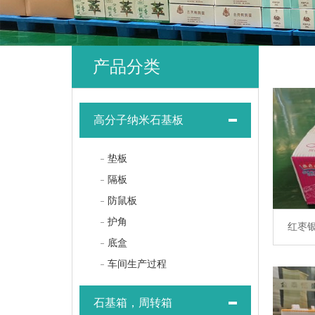
产品分类
高分子纳米石基板
垫板
隔板
防鼠板
护角
红枣
底盒
车间生产过程
石基箱，周转箱