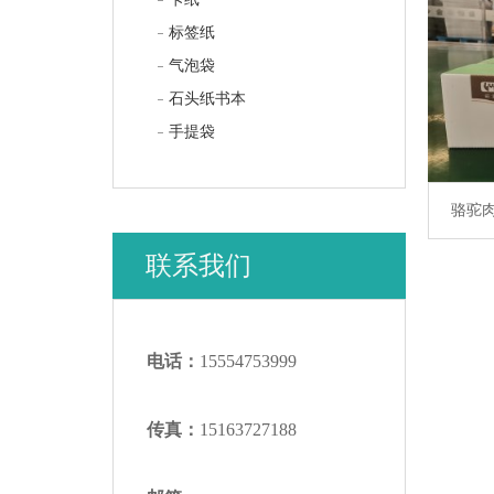
标签纸
气泡袋
石头纸书本
手提袋
骆驼
联系我们
电话：
15554753999
传真：
15163727188