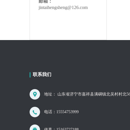
邮箱：
jintaihengsheng@126.com
联系我们
地址： 山东省济宁市嘉祥县满硐镇北吴村村北56
电话：
15554753999
传真：15163727188