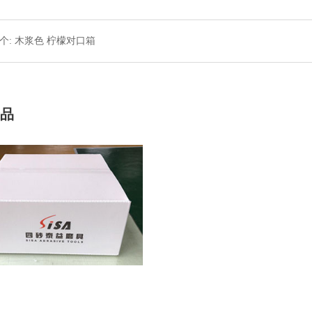
个:
木浆色 柠檬对口箱
产品