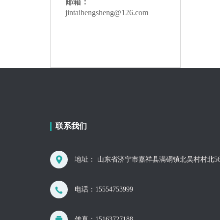
邮箱：
jintaihengsheng@126.com
联系我们
地址： 山东省济宁市嘉祥县满硐镇北吴村村北56
电话：
15554753999
传真：15163727188