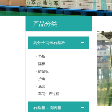
产品分类
高分子纳米石基板
垫板
隔板
防鼠板
护角
底盒
车间生产过程
石基箱，周转箱