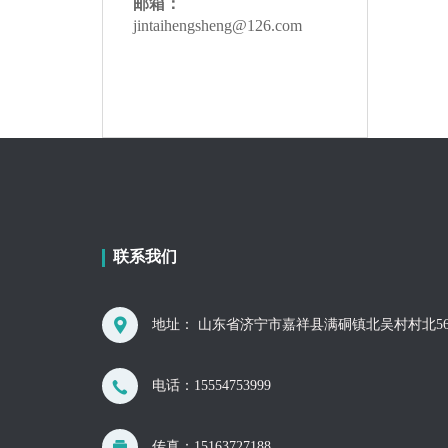
邮箱：
jintaihengsheng@126.com
联系我们
地址： 山东省济宁市嘉祥县满硐镇北吴村村北56
电话：
15554753999
传真：15163727188