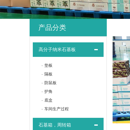
产品分类
高分子纳米石基板
垫板
隔板
防鼠板
护角
底盒
车间生产过程
石基箱，周转箱