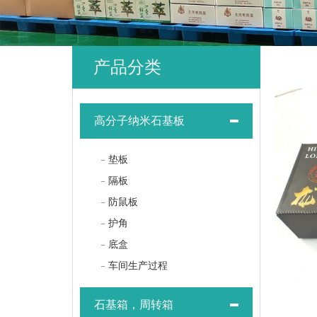
产品分类
高分子纳米石基板
垫板
隔板
防鼠板
护角
底盒
车间生产过程
石基箱，周转箱