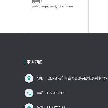
邮箱：
jintaihengsheng@126.com
联系我们
地址： 山东省济宁市嘉祥县满硐镇北吴村村北56
电话：
15554753999
传真：15163727188