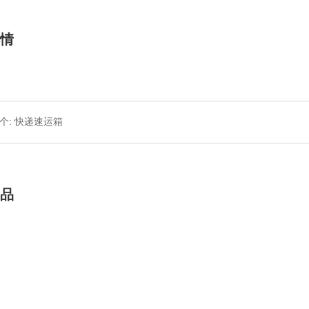
详情
个:
快递速运箱
产品