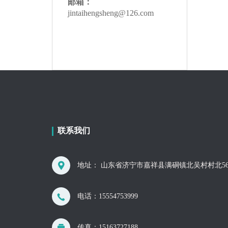
邮箱：
jintaihengsheng@126.com
联系我们
地址： 山东省济宁市嘉祥县满硐镇北吴村村北56
电话：
15554753999
传真：15163727188